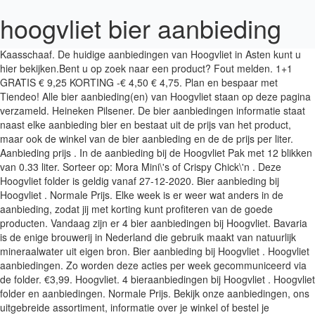
hoogvliet bier aanbieding
Kaasschaaf. De huidige aanbiedingen van Hoogvliet in Asten kunt u hier bekijken.Bent u op zoek naar een product? Fout melden. 1+1 GRATIS € 9,25 KORTING -€ 4,50 € 4,75. Plan en bespaar met Tiendeo! Alle bier aanbieding(en) van Hoogvliet staan op deze pagina verzameld. Heineken Pilsener. De bier aanbiedingen informatie staat naast elke aanbieding bier en bestaat uit de prijs van het product, maar ook de winkel van de bier aanbieding en de de prijs per liter. Aanbieding prijs . In de aanbieding bij de Hoogvliet Pak met 12 blikken van 0.33 liter. Sorteer op: Mora Mini\'s of Crispy Chick\'n . Deze Hoogvliet folder is geldig vanaf 27-12-2020. Bier aanbieding bij Hoogvliet . Normale Prijs. Elke week is er weer wat anders in de aanbieding, zodat jij met korting kunt profiteren van de goede producten. Vandaag zijn er 4 bier aanbiedingen bij Hoogvliet. Bavaria is de enige brouwerij in Nederland die gebruik maakt van natuurlijk mineraalwater uit eigen bron. Bier aanbieding bij Hoogvliet . Hoogvliet aanbiedingen. Zo worden deze acties per week gecommuniceerd via de folder. €3,99. Hoogvliet. 4 bieraanbiedingen bij Hoogvliet . Hoogvliet folder en aanbiedingen. Normale Prijs. Bekijk onze aanbiedingen, ons uitgebreide assortiment, informatie over je winkel of bestel je boodschappen online. Wij gebruiken cookies om deze site nog makkelijker en persoonlijker te maken. Bekijk de nieuwste aanbiedingen van de Hoogvliet Ontvang aanbiedingen van de producten voortaan per email. Elke week heeft Hoogvliet ruim tachtig aanbiedingen. Bier aanbieding bij Hoogvliet . Amstel Bright aanbieding van een set 4x0,275 bij de Hoogvliet. Alle aanbiedingen uit de Hoogvliet folder op een rij. €0,37. Runderhamburgers. Hier rechts staat een bier aanbieding uitgelicht, klik voor alle bier aanbiedingen op de gele knoppen hieronder. Gesorteerd op: Prijs per liter Merk; Winkel; Prijs per liter; Kortingspercentage; Prijs; Datum; Heineken. Gesorteerd op: Prijs Merk; Winkel; Prijs per liter; Kortingspercentage; Prijs; Datum; Amstel 0.0. meer info. Hieronder zie je een overzicht van alle bier aanbiedingen kratten van WEEK 01: maandag 4 januari t/m zondag 10 januari. Stel eenvoudig uw eigen e-mail alert in. Prijs per stuk . Elke week een overzicht van het bier in de aanbieding van kratten, flesjes, blikjes en fusten. Bavaria: 1 krat van 24 flesjes a 0.30 liter . Set van 6 … Aanbiedingen van Bavaria deze week. Hoogvliet Supermarkt: Mooie Producten Tegen Lage Prijzen. Wij hebben geen actuele bier aanbiedingen gevonden bij de Hoogvliet. Bespaar nu tot wel tientallen euro’s! Krat 24x0,30. Vergelijk alle drank prijzen en kortingen en doe goedkoop boodschappen. In de aanbieding bij de Hoogvliet Fles 0.33 liter. Zie hier de gegevens van de laatste keer dat een set 4x0,275 bij Hoogvliet in de aanbieding was, er zat 50% korting op het bier. Bekijk nu hier de nieuwste folder van Hoogvliet en mis geen enkele aanbieding meer voor uw dagelijkse boodschappen! Nog niet overtuigd? Alle bier aanbieding(en) van Hoogvliet staan op deze pagina verzameld. Het is eenvoudiger dan ooit om door de folder van Hoogvliet heen te bladeren. Iedere week zijn er weer voldoende aanbiedingen bij Hoogvliet te vinden. Folder openen . Vandaag zijn er 3 bier aanbiedingen bij Hoogvliet. www.hoogvliet.com Aanbieding folder | Winkels. Bekijk ook alle bierkrat aanbiedingen. Normale Prijs. Met alleen aanmelding kun je regelmatig nieuws van Hoogvliet winkel ontvangen. Op deze pagina zie je elke week een overzicht van de bier aanbiedingen Heineken van supermarkten en slijterijen. Dat is dus dubbel voordeel! Pak de hoogste korting met Beste.nl! Verpakking. 14-10-2020 - 20-10-2020. Fout melden. Heineken 0.0 aanbieding van een krat 24x0,30 bij de Hoogvliet. Verlopen . De laatste aanbiedingen … In de folder van zo 27 december t/m di 5 januari staan 80 aanbiedingen bij Hoogvliet. Hoogvliet. Goedkoop bier kopen Bier online bestellen Amstel: 1 krat van 24 flesjes a 0.30 liter . Ook door middel van de website van Hoogvliet bekijk je alle aanbiedingen snel. Deze aanbieding was geldig van 01-05-2019 tot 07-05-2019. voor € 8,70. Geldig vanaf. Winkel. € 16,49 KORTING -€ 8,00 € 8,49. krat 24 flesjes x 30 cl. 10 bieraanbiedingen bij Hoogvliet . Zo kun je in Nederland kratten bier, sixpacks, fourpacks, losse flesjes, losse blikjes, fusten en nog veel meer verschillende verpakkingen met bier kopen. Hieronder kunt u zoeken naar de goedkoopste Heineken aanbieding.Liever alle bier aanbiedingen zien in plaats van alleen Heineken, druk dan op 1 van de bovenstaande knoppen met de verpakking naar keuze. Gesorteerd op: Kortingspercentage Merk; Winkel; Prijs per liter; Kortingspercentage; Prijs; Datum; … Voordelig bier, wijn, whisky of sterke drank kopen? Goedkoop bier met de bieraanbiedingen van Jumbo. Heineken Pilsener aanbieding van een krat 24x0,30 bij de Hoogvliet. Hieronder ziet u een overzicht van alle Hoogvliet aanbiedingen van deze week. 2 Sets … 4 bieraanbiedingen bij Hoogvliet . Bekijk nu de Heineken Of 0.0 aanbieding bij Hoogvliet uit de actuele folder. 07-10-2020 - 13-10-2020. Hertog Jan bier. Korting. Bekijk Hoogvliet deals in de online folder geldig tot 27.12 ⏳. Wij hebben alle aanbiedingen overzichtelijk voor je gesorteerd op populariteit. Toch een ander aanbieding, laatste weken goldt hetzelfde hier nml voor Leffe, Hertog Jan speciaalbieren en was er ook een Grolsch aanbieding. Bekijk Hoogvliet deals in de online folder geldig tot 31.01 ⏳. Korting. Met de slogan “Bewezen de … Hoogvliet. De meest actuele folders van Hoogvliet vindt u vandaag nog en gaat in op 21-10 - 27-10.U kunt Hoogvliet vinden in de stad Borger, maar ook in Leidschendam. Voordelig bier, wijn, whisky of sterke drank kopen? Hoogvliet. Blijf per e-mail op de hoogte van de laatste Hoogvliet acties, folders en aanbiedingen. Hoogvliet Asten. i. Dit formulier verzamelt de volgende gegevens: jouw naam, jouw e-mail adres, jouw geslacht en jouw stad. Elke week doet de supermarkt er nog eens een schepje bovenop, door nog meer exclusieve Hoogvliet aanbiedingen aan te bieden. Haal ze op in de winkel of laat ze lekker thuisbezorgen! Welkom bij Hoogvliet supermarkten. Vergelijk Wijn, peper, Zout, Olijfolie prijzen en bespaar vandaag geld met Folderscheck.nl! Hoogvliet. Bier merk. €1,22. Je hebt dus altijd keuze uit de beste bier aanbiedingen. De prijs per liter zorgt ervoor dat je makkelijk de prijzen tussen verschillende bier aanbiedingen kan vergelijken ook al is de verpakking anders. Bovenop de toch al lage prijzen, zijn er wekelijks Hoogvliet aanbiedingen en Hoogvliet promoties die je terugvindt in de folder van Hoogvliet. Daarnaast kunt u nu ook uw boodschappen online bestellen in de webshop en afhalen bij één van de supermarkten of thuis laten bezorgen. Alle aanbiedingen uit de Hoogvliet folder op een rij. Deze aanbieding was geldig van 16-08-2017 tot 22-08-2017. van € 1,69 voor € 0,99. Bekijk de actuele Hoogvliet folder aanbiedingen van deze week! Folder openen . i. Dit formulier verzamelt de volgende gegevens: jouw naam, jouw e-mail adres, jouw geslacht en jouw stad. Aanbieding prijs. Hoogvliet. Verpakking. €1,99. www.hoogvliet.com Aanbieding folder | Winkels. Bier bestaat grotendeels uit water, daarom moet de kwaliteit tot in de puntjes goed uitgevoerd zijn! €8,79. Neem de proef op de som en stap een keertje binnen. Hoogvliet - Bier deals. Alle bier aanbieding(en) van Hoogvliet staan op deze pagina verzameld. Winkel. Sorteer op: Heineken of Brand . Hoogvliet is een supermarktketen die in 1968 is opgericht. Amstel Bright. Maar stond niet specifiek bij abdijbieren. Krat 24x0,30. Vergelijk alle drank prijzen en kortingen en doe goedkoop boodschappen. Uit dezelfde categorie . Op deze website Bier in de Aanbieding staan alle bier aanbiedingen van supermarkten, slijterijen en groothandels. Bekijk de nieuwste aanbiedingen van de Hoogvliet Ontvang aanbiedingen van de producten voortaan per email. www.hoogvliet.com Aanbieding folder | Winkels. Vergelijk Wijn, Keuken, Chocolade, Glas prijzen en bespaar vandaag geld met Folderscheck.nl! Dit kan brood zijn, maar ook fruit, drinken of groenten bijvoorbeeld. Vandaag zijn er 10 bier aanbiedingen bij Hoogvliet. Voor: € 10.49 : Geldig t/m zondag 10 januari Per liter: € 1.46: Bestel online. Dan … Korting. Verlopen. Ontdek welke bier in de aanbieding is bij jouw Jumbo. Vergelijk eenvoudig alle actuele Hoogvliet huismerk acties en vind de goedkoopste Hoogvliet huismerk aanbieding. Meer+ zondag 27 december … Hoogvliet aanbiedingen Op het gebied van elektronica en klantgemak is Hoogvliet een vooruitstrevende supermarkt: de helft van de vestigingen maakt gebruik van zelfscancassa's. Deze gegevens zullen gebruikt worden om je regelmatig gepersonaliseerde e-mails met geselecteerde promoties te verzenden. Een klein tipje van de sluier: Chef’s Aid Eierlepel. Niet zelden kun je deze aanbiedingen online bestellen. Momenteel bestaat de keten uit 59 filialen, gevestigd in Noord-Holland, Zuid-Holland, Utrecht en Gelderland. U kunt nu gemakkelijk en snel alle aanbiedingen op één plek terugvinden. Bier aanbiedingen bij Hoogvliet. Bier merk. Koop je in één keer een krat bier in de aanbieding dan koop je in de meeste gevallen meteen 7,2 liter bier en bespaar je meestal ruim 5 euro. Welkom op bier in de aanbieding. Heineken 0.0. G’woon cashewnoten of walnoten. Hoogvliet heeft onder andere de merken Hoogvliet huismerk, Croky en Melkan in de aanbieding, en producten zoals chips, frisdrank en zuivel. (y) 🏻 henkjan_brokers Bekijk ook alle bierkrat aanbiedingen. Whiskas Temptations. Voor: € 7.13 : Geldig t/m zondag 10 januari Per liter: € 0.99: Bestel online. 1 krat van 24 flesjes á 30 cl Van €12.79 voor €8.95 Korting: €3.84 (30.0%) Geldig van 24 september tot 30 september . Blader door de nieuwe aanbiedingen van Hoogvliet in de online folder die geldig zijn voor 19.01⏳. Bier aanbieding bij Hoogvliet . €7,16 (45%) Prijs per liter. Wil je direct de Hoogvliet folder van deze week bekijken, dan kan je dat hier doen: hier. Gulpener Korenwol